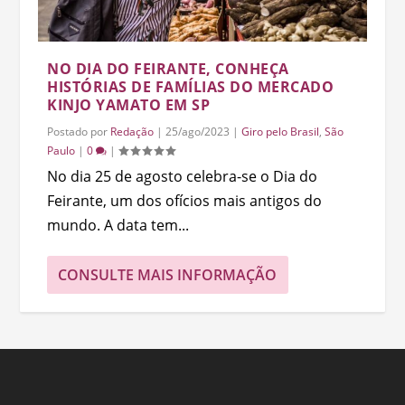
NO DIA DO FEIRANTE, CONHEÇA
HISTÓRIAS DE FAMÍLIAS DO MERCADO
KINJO YAMATO EM SP
Postado por
Redação
|
25/ago/2023
|
Giro pelo Brasil
,
São
Paulo
|
0
|
No dia 25 de agosto celebra-se o Dia do
Feirante, um dos ofícios mais antigos do
mundo. A data tem...
CONSULTE MAIS INFORMAÇÃO