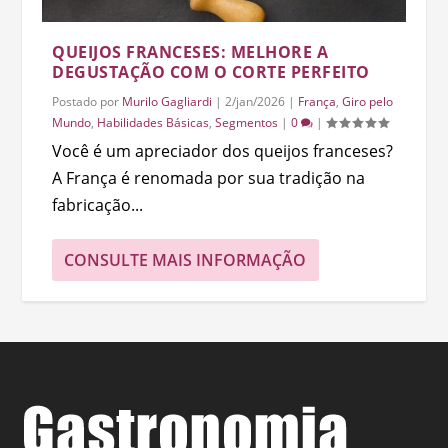
QUEIJOS FRANCESES: MELHORE A
DEGUSTAÇÃO COM O CORTE PERFEITO
Postado por
Murilo Gagliardi
|
2/jan/2026
|
França
,
Giro pelo
Mundo
,
Habilidades Básicas
,
Segmentos
|
0
|
Você é um apreciador dos queijos franceses?
A França é renomada por sua tradição na
fabricação...
CONSULTE MAIS INFORMAÇÃO