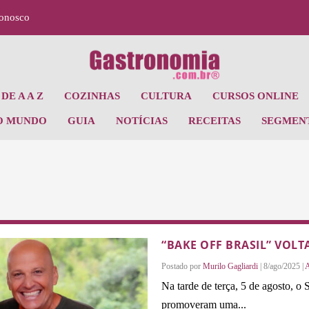
Conosco
DE A A Z
COZINHAS
CULTURA
CURSOS ONLINE
O MUNDO
GUIA
NOTÍCIAS
RECEITAS
SEGMEN
“BAKE OFF BRASIL” VOL
Postado por
Murilo Gagliardi
|
8/ago/2025
|
Na tarde de terça, 5 de agosto,
promoveram uma...