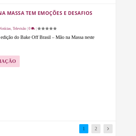
 NA MASSA TEM EMOÇÕES E DESAFIOS
Notícias
,
Televisão
|
0
|
 edição do Bake Off Brasil – Mão na Massa neste
MAÇÃO
1
2