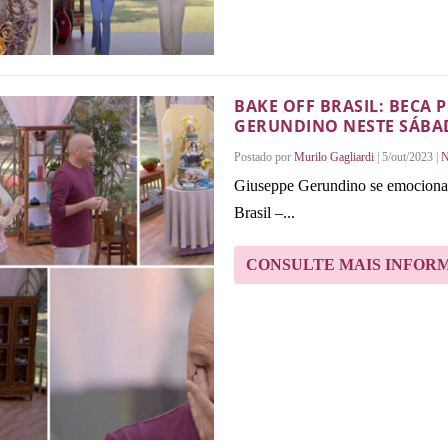
BAKE OFF BRASIL: BECA 
GERUNDINO NESTE SÁBA
Postado por
Murilo Gagliardi
|
5/out/2023
|
N
Giuseppe Gerundino se emocionar
Brasil –...
CONSULTE MAIS INFOR