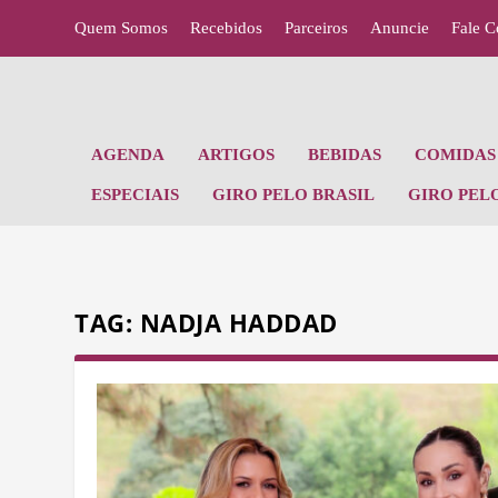
Quem Somos
Recebidos
Parceiros
Anuncie
Fale 
AGENDA
ARTIGOS
BEBIDAS
COMIDAS 
ESPECIAIS
GIRO PELO BRASIL
GIRO PEL
TAG:
NADJA HADDAD