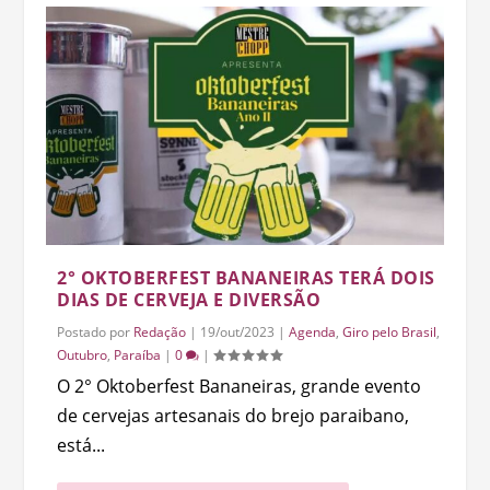
2° OKTOBERFEST BANANEIRAS TERÁ DOIS
DIAS DE CERVEJA E DIVERSÃO
Postado por
Redação
|
19/out/2023
|
Agenda
,
Giro pelo Brasil
,
Outubro
,
Paraíba
|
0
|
O 2° Oktoberfest Bananeiras, grande evento
de cervejas artesanais do brejo paraibano,
está...