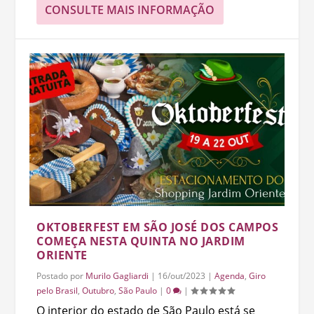
CONSULTE MAIS INFORMAÇÃO
OKTOBERFEST EM SÃO JOSÉ DOS CAMPOS
COMEÇA NESTA QUINTA NO JARDIM
ORIENTE
Postado por
Murilo Gagliardi
|
16/out/2023
|
Agenda
,
Giro
pelo Brasil
,
Outubro
,
São Paulo
|
0
|
O interior do estado de São Paulo está se