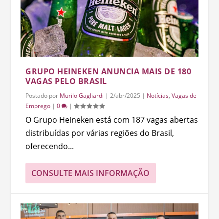
GRUPO HEINEKEN ANUNCIA MAIS DE 180
VAGAS PELO BRASIL
Postado por
Murilo Gagliardi
|
2/abr/2025
|
Notícias
,
Vagas de
Emprego
|
0
|
O Grupo Heineken está com 187 vagas abertas
distribuídas por várias regiões do Brasil,
oferecendo...
CONSULTE MAIS INFORMAÇÃO