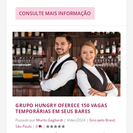
CONSULTE MAIS INFORMAÇÃO
GRUPO HUNGRY OFERECE 150 VAGAS
TEMPORÁRIAS EM SEUS BARES
Postado por
Murilo Gagliardi
|
4/dez/2024
|
Giro pelo Brasil
,
São Paulo
|
0
|