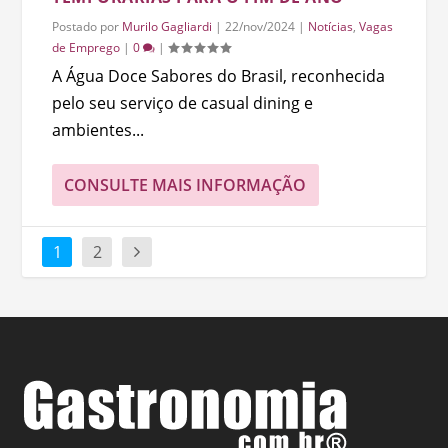
Postado por
Murilo Gagliardi
|
22/nov/2024
|
Notícias
,
Vagas
de Emprego
|
0
|
A Água Doce Sabores do Brasil, reconhecida
pelo seu serviço de casual dining e
ambientes...
CONSULTE MAIS INFORMAÇÃO
1
2