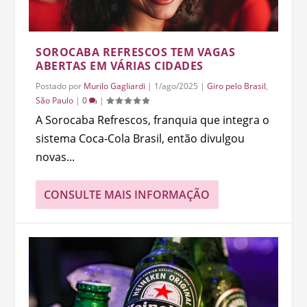
SOROCABA REFRESCOS TEM VAGAS
ABERTAS EM VÁRIAS CIDADES
Postado por
Murilo Gagliardi
|
1/ago/2025
|
Giro pelo Brasil
,
São Paulo
|
0
|
A Sorocaba Refrescos, franquia que integra o
sistema Coca-Cola Brasil, então divulgou
novas...
CONSULTE MAIS INFORMAÇÃO