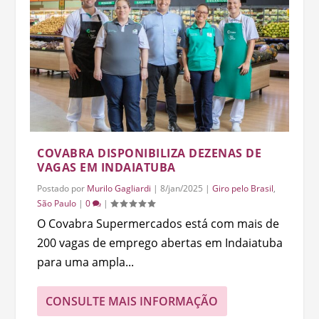
COVABRA DISPONIBILIZA DEZENAS DE
VAGAS EM INDAIATUBA
Postado por
Murilo Gagliardi
|
8/jan/2025
|
Giro pelo Brasil
,
São Paulo
|
0
|
O Covabra Supermercados está com mais de
200 vagas de emprego abertas em Indaiatuba
para uma ampla...
CONSULTE MAIS INFORMAÇÃO