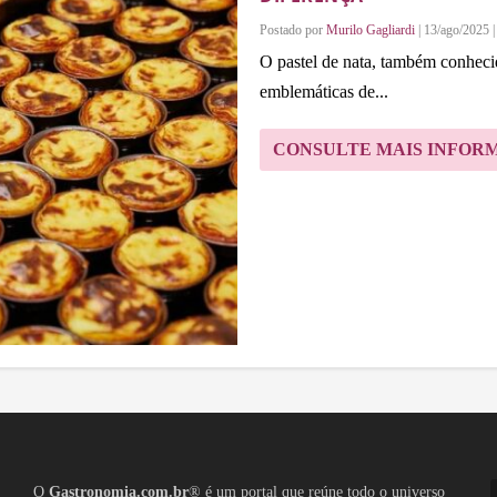
Postado por
Murilo Gagliardi
|
13/ago/2025
O pastel de nata, também conhec
emblemáticas de...
CONSULTE MAIS INFOR
O
Gastronomia.com.br
® é um portal que reúne todo o universo