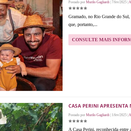
Postado por
Murilo Gagliardi
|
7/fev/2025
|
A
Gramado, no Rio Grande do Sul, s
que, portanto,...
CONSULTE MAIS INFOR
CASA PERINI APRESENTA 
Postado por
Murilo Gagliardi
|
1/fev/2025
|
A
A Casa Perini, reconhecida entre 