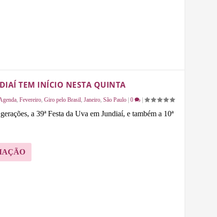
DIAÍ TEM INÍCIO NESTA QUINTA
Agenda
,
Fevereiro
,
Giro pelo Brasil
,
Janeiro
,
São Paulo
|
0
|
gerações, a 39ª Festa da Uva em Jundiaí, e também a 10ª
MAÇÃO