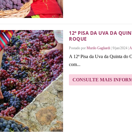
12ª PISA DA UVA DA QUI
ROQUE
Postado por
Murilo Gagliardi
|
9/jan/2024
|
A
A 12ª Pisa da Uva da Quinta do O
com...
CONSULTE MAIS INFOR