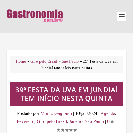
Home
»
Giro pelo Brasil
»
São Paulo
»
39ª Festa da Uva em
Jundiaí tem início nesta quinta
39ª FESTA DA UVA EM JUNDIAÍ
TEM INÍCIO NESTA QUINTA
Postado por
Murilo Gagliardi
|
10/jan/2024
|
Agenda
,
Fevereiro
,
Giro pelo Brasil
,
Janeiro
,
São Paulo
|
0
|