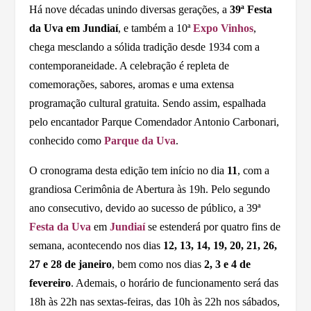
Há nove décadas unindo diversas gerações, a
39ª Festa
da Uva em Jundiaí
, e também a 10ª
Expo Vinhos
,
chega mesclando a sólida tradição desde 1934 com a
contemporaneidade. A celebração é repleta de
comemorações, sabores, aromas e uma extensa
programação cultural gratuita. Sendo assim, espalhada
pelo encantador Parque Comendador Antonio Carbonari,
conhecido como
Parque da Uva
.
O cronograma desta edição tem início no dia
11
, com a
grandiosa Cerimônia de Abertura às 19h. Pelo segundo
ano consecutivo, devido ao sucesso de público, a 39ª
Festa da Uva
em
Jundiaí
se estenderá por quatro fins de
semana, acontecendo nos dias
12, 13, 14, 19, 20, 21, 26,
27 e 28 de janeiro
, bem como nos dias
2, 3 e 4 de
fevereiro
. Ademais, o horário de funcionamento será das
18h às 22h nas sextas-feiras, das 10h às 22h nos sábados,