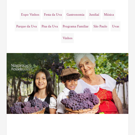
Expo Vinhos
Festa da Uva
Gastronomia
Jundiaí
Música
Parque da Uva
Pisa da Uva
Programa Familiar
São Paulo
Uvas
Vinhos