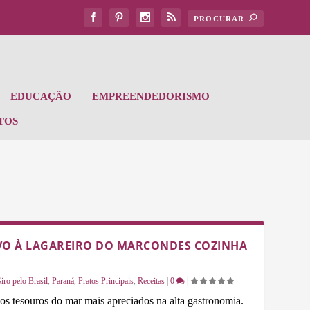
EDUCAÇÃO
EMPREENDEDORISMO
TOS
LVO À LAGAREIRO DO MARCONDES COZINHA
iro pelo Brasil
,
Paraná
,
Pratos Principais
,
Receitas
|
0
|
os tesouros do mar mais apreciados na alta gastronomia.