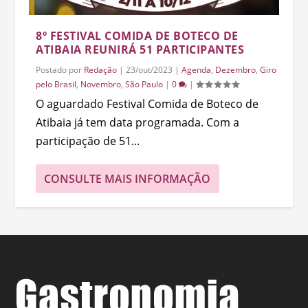
8º FESTIVAL COMIDA DE BOTECO DE
ATIBAIA REUNIRÁ 51 PARTICIPANTES
Postado por
Redação
|
23/out/2023
|
Agenda
,
Dezembro
,
Giro
pelo Brasil
,
Novembro
,
São Paulo
|
0
|
O aguardado Festival Comida de Boteco de
Atibaia já tem data programada. Com a
participação de 51...
CONSULTE MAIS INFORMAÇÃO