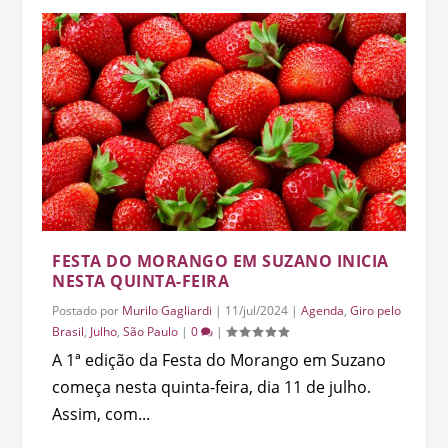
FESTA DO MORANGO EM SUZANO INICIA
NESTA QUINTA-FEIRA
Postado por
Murilo Gagliardi
|
11/jul/2024
|
Agenda
,
Giro pelo
Brasil
,
Julho
,
São Paulo
|
0
|
A 1ª edição da Festa do Morango em Suzano
começa nesta quinta-feira, dia 11 de julho.
Assim, com...