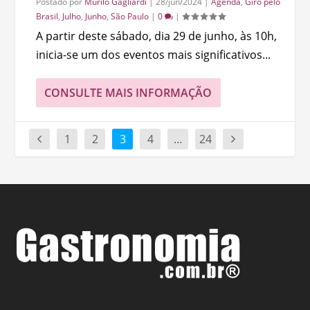
Postado por
Murilo Gagliardi
|
28/jun/2024
|
Agenda
,
Giro pelo
Brasil
,
Julho
,
Junho
,
São Paulo
|
0
|
A partir deste sábado, dia 29 de junho, às 10h,
inicia-se um dos eventos mais significativos...
CONSULTE MAIS INFORMAÇÃO
1
2
3
4
…
24