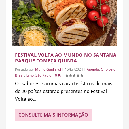
FESTIVAL VOLTA AO MUNDO NO SANTANA
PARQUE COMEÇA QUINTA
Postado por
Murilo Gagliardi
|
15/jul/2024
|
Agenda
,
Giro pelo
Brasil
,
Julho
,
São Paulo
|
0
|
Os sabores e aromas característicos de mais
de 20 países estarão presentes no Festival
Volta ao...
CONSULTE MAIS INFORMAÇÃO