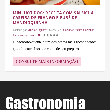
MINI HOT DOG: RECEITA COM SALSICHA
CASEIRA DE FRANGO E PURÊ DE
MANDIOQUINHA
Postado por
Murilo Gagliardi
|
8/set/2025
|
Cozinha Quente
,
Cozinhas
,
Entradas
,
Receitas
|
0
|
O cachorro-quente é um dos pratos mais reconhecidos
globalmente. Isso por conta de seu preparo...
CONSULTE MAIS INFORMAÇÃO