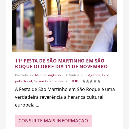
11ª FESTA DE SÃO MARTINHO EM SÃO
ROQUE OCORRE DIA 11 DE NOVEMBRO
Postado por
Murilo Gagliardi
|
31/out/2023
|
Agenda
,
Giro
pelo Brasil
,
Novembro
,
São Paulo
|
0
|
A Festa de São Martinho em São Roque é uma
verdadeira reverência à herança cultural
europeia,...
CONSULTE MAIS INFORMAÇÃO