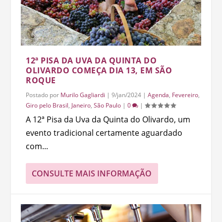
12ª PISA DA UVA DA QUINTA DO
OLIVARDO COMEÇA DIA 13, EM SÃO
ROQUE
Postado por
Murilo Gagliardi
|
9/jan/2024
|
Agenda
,
Fevereiro
,
Giro pelo Brasil
,
Janeiro
,
São Paulo
|
0
|
A 12ª Pisa da Uva da Quinta do Olivardo, um
evento tradicional certamente aguardado
com...
CONSULTE MAIS INFORMAÇÃO