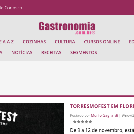
le Conosco
 A A Z
COZINHAS
CULTURA
CURSOS ONLINE
E
A
NOTÍCIAS
RECEITAS
SEGMENTOS
TORRESMOFEST EM FLOR
Postado por
Murilo Gagliardi
|
9/nov/
|
De 9 a 12 de novembro, est