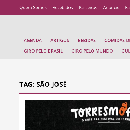
Quem Somos
Recebidos
Parceiros
Anuncie
Fa
AGENDA
ARTIGOS
BEBIDAS
COMIDAS DE
GIRO PELO BRASIL
GIRO PELO MUNDO
GUI
TAG:
SÃO JOSÉ