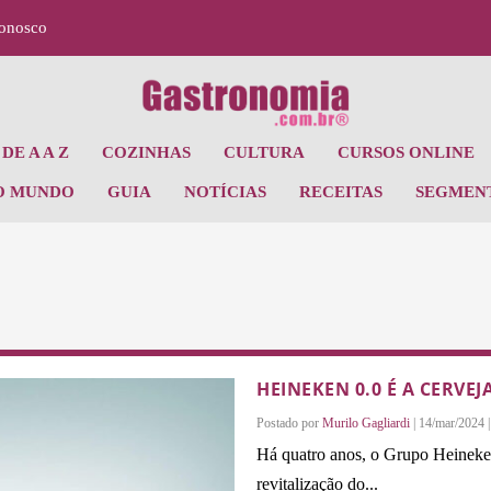
Conosco
DE A A Z
COZINHAS
CULTURA
CURSOS ONLINE
O MUNDO
GUIA
NOTÍCIAS
RECEITAS
SEGMEN
HEINEKEN 0.0 É A CERVE
Postado por
Murilo Gagliardi
|
14/mar/2024
Há quatro anos, o Grupo Heineken
revitalização do...