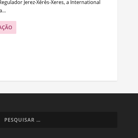
egulador Jerez-Xérès-Xeres, a International
...
AÇÃO