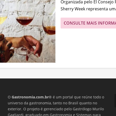
Organizada pelo El Consejo R
Sherry Week representa uma
CONSULTE MAIS INFORM
O
Gastronomia.com.br
® é um portal que reúne todo o
universo da gastronomia, tanto no Brasil quanto no
exterior. O projeto é gerenciado pelo Gastrólogo Murilo
Gagliardi, graduado em Gastronomia e Sistemas para