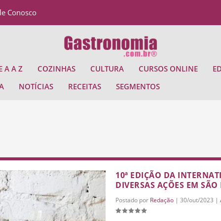
le Conosco
 A A Z
COZINHAS
CULTURA
CURSOS ONLINE
E
A
NOTÍCIAS
RECEITAS
SEGMENTOS
10ª EDIÇÃO DA INTERNA
DIVERSAS AÇÕES EM SÃO
Postado por
Redação
|
30/out/2023
|