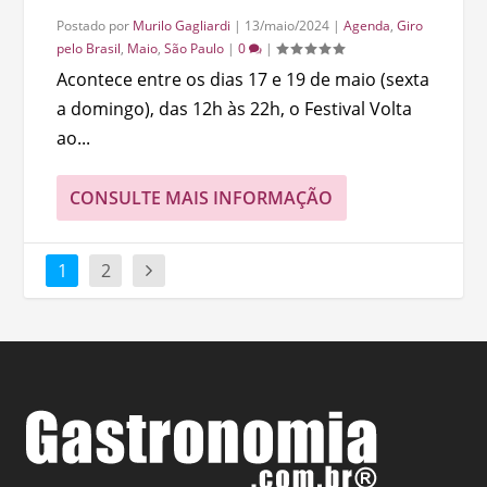
Postado por
Murilo Gagliardi
|
13/maio/2024
|
Agenda
,
Giro
pelo Brasil
,
Maio
,
São Paulo
|
0
|
Acontece entre os dias 17 e 19 de maio (sexta
a domingo), das 12h às 22h, o Festival Volta
ao...
CONSULTE MAIS INFORMAÇÃO
1
2