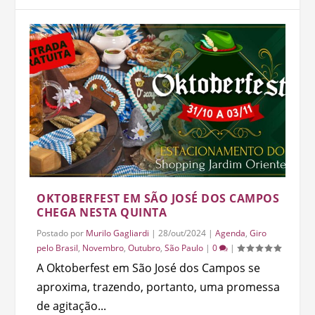
OKTOBERFEST EM SÃO JOSÉ DOS CAMPOS
CHEGA NESTA QUINTA
Postado por
Murilo Gagliardi
|
28/out/2024
|
Agenda
,
Giro
pelo Brasil
,
Novembro
,
Outubro
,
São Paulo
|
0
|
A Oktoberfest em São José dos Campos se
aproxima, trazendo, portanto, uma promessa
de agitação...