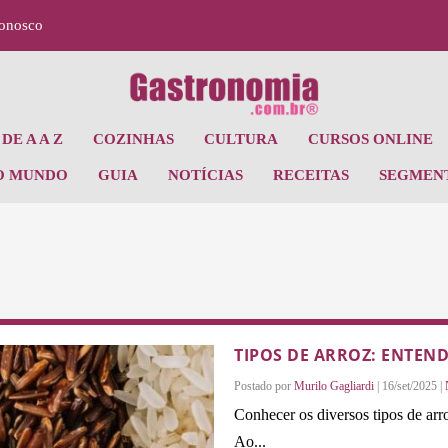
Conosco
DE A A Z
COZINHAS
CULTURA
CURSOS ONLINE
O MUNDO
GUIA
NOTÍCIAS
RECEITAS
SEGMEN
TIPOS DE ARROZ: ENTEN
Postado por
Murilo Gagliardi
|
16/set/2025
|
Conhecer os diversos tipos de arr
Ao...