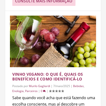
CONSULTE MAIS INFORMAÇÃO
VINHO VEGANO: O QUE É, QUAIS OS
BENEFÍCIOS E COMO IDENTIFICÁ-LO
Postado por
Murilo Gagliardi
|
7/maio/2025
|
Bebidas
,
Enologia
,
Parceiros
|
0
|
Sabe quando você acha que está fazendo uma
escolha consciente, mas aí descobre um