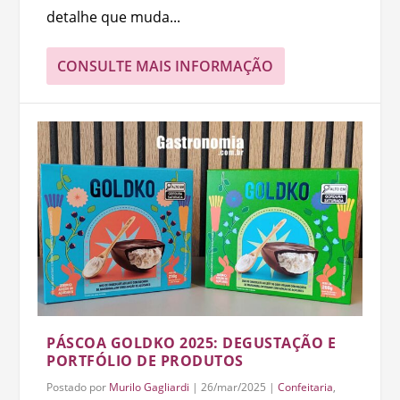
detalhe que muda...
CONSULTE MAIS INFORMAÇÃO
PÁSCOA GOLDKO 2025: DEGUSTAÇÃO E
PORTFÓLIO DE PRODUTOS
Postado por
Murilo Gagliardi
|
26/mar/2025
|
Confeitaria
,