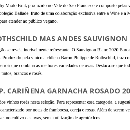
by Miolo Brut, produzido no Vale do São Francisco e composto pelas 
oleção Ballade, fruto de uma colaboração exclusiva entre a Wine e a M
 para atender ao público vegano.
ROTHSCHILD MAS ANDES SAUVIGNON
pção se revela incrivelmente refrescante. O Sauvignon Blanc 2020 Bar
o. Produzido pela vinícola chilena Baron Philippe de Rothschild, traz c
erroir que combina as melhores variedades de uvas. Destaca-se que tod
intos, brancos e rosés.
.P. CARIÑENA GARNACHA ROSADO 2
os vinhos rosés nesta seleção. Para representar essa categoria, a suge
caracterizado por notas de framboesa, cereja e rosas. Além de serem v
vel no cultivo das uvas, sem a utilização de agrotóxicos.