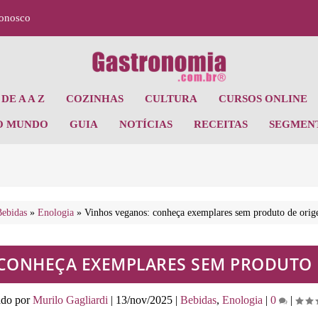
Conosco
DE A A Z
COZINHAS
CULTURA
CURSOS ONLINE
O MUNDO
GUIA
NOTÍCIAS
RECEITAS
SEGMEN
ebidas
»
Enologia
»
Vinhos veganos: conheça exemplares sem produto de ori
 CONHEÇA EXEMPLARES SEM PRODUTO 
ado por
Murilo Gagliardi
|
13/nov/2025
|
Bebidas
,
Enologia
|
0
|