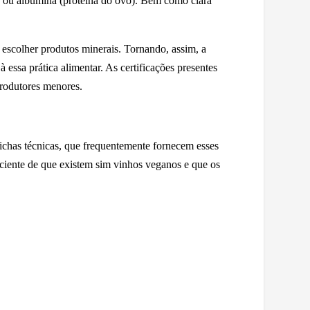
te) ou albumina (proteína do ovo). Bem como clara
 escolher produtos minerais. Tornando, assim, a
essa prática alimentar. As certificações presentes
produtores menores.
fichas técnicas, que frequentemente fornecem esses
r ciente de que existem sim vinhos veganos e que os