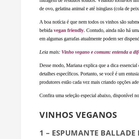
filtragem de resíduos sólidos. Visando torná-los lí
de ovo, gelatina animal e até isinglass (cola de peix
A boa notícia é que nem todos os vinhos são subme
bebida
vegan friendly
. Contudo, ainda não há uma 
em algumas garrafas atualmente podem ser dispendi
Leia mais:
Vinho vegano e comum: entenda a dife
Desse modo, Mariana explica que a dica essencial é
detalhes específicos. Portanto, se você é um entus
produtores estão cada vez mais criando opções ade
Confira uma seleção especial abaixo, disponível no
VINHOS VEGANOS
1 – ESPUMANTE BALLADE