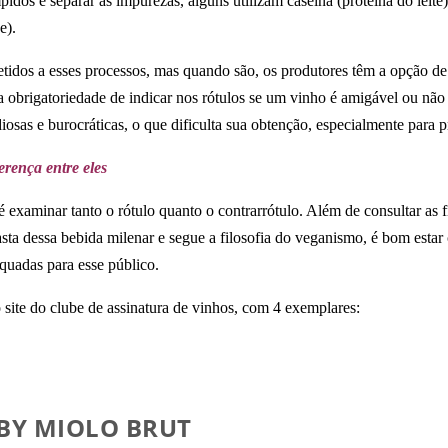
mpidos e separar as impurezas, alguns utilizam caseína (proteína do lei
e).
tidos a esses processos, mas quando são, os produtores têm a opção de
obrigatoriedade de indicar nos rótulos se um vinho é amigável ou não à 
osas e burocráticas, o que dificulta sua obtenção, especialmente para 
rença entre eles
 examinar tanto o rótulo quanto o contrarrótulo. Além de consultar as 
iasta dessa bebida milenar e segue a filosofia do veganismo, é bom esta
quadas para esse público.
 site do clube de assinatura de vinhos, com 4 exemplares:
 BY MIOLO BRUT