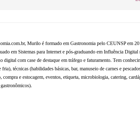
omia.com.br, Murilo é formado em Gastronomia pelo CEUNSP em 2014,
uado em Sistemas para Internet e pós-graduando em Influência Digital
io digital com case de destaque em tráfego e faturamento. Tem conhecime
fria), técnicas (habilidades básicas, bar, manuseio de carnes e pescados 
o, compra e estocagem, eventos, etiqueta, microbiologia, catering, card
 gastronômicos).