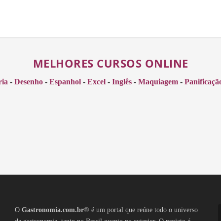
MELHORES CURSOS ONLINE
ria
-
Desenho
-
Espanhol
-
Excel
-
Inglês
-
Maquiagem
-
Panificaçã
O
Gastronomia.com.br
® é um portal que reúne todo o universo