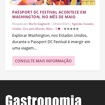
PASSPORT DC FESTIVAL ACONTECE EM
WASHINGTON, NO MÊS DE MAIO
Postado por
Murilo Gagliardi
|
24/abr/2024
|
Agenda
,
Estados
Unidos
,
Giro pelo Mundo
,
Maio
|
0
|
Explorar Washington, nos Estados Unidos,
durante o Passport DC Festival é imergir em
uma viagem...
CONSULTE MAIS INFORMAÇÃO