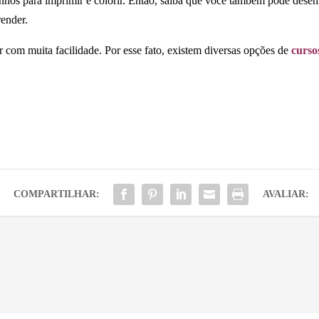
enhos para imprimir e colorir. Então, saiba que você também pode dese
render.
ar com muita facilidade. Por esse fato, existem diversas opções de
curso
COMPARTILHAR:
AVALIAR: