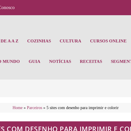
Conosco
DE A A Z
COZINHAS
CULTURA
CURSOS ONLINE
O MUNDO
GUIA
NOTÍCIAS
RECEITAS
SEGMEN
Home
»
Parceiros
»
5 sites com desenho para imprimir e colorir
TES COM DESENHO PARA IMPRIMIR E CO