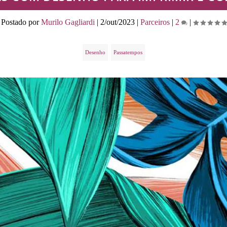
Postado por
Murilo Gagliardi
|
2/out/2023
|
Parceiros
|
2
|
Desenho
Passatempos