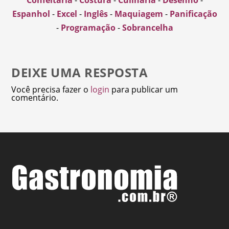
Confeitaria
-
Costura
-
Culinária
-
Desenho
-
Espanhol
-
Excel
-
Inglês
-
Maquiagem
-
Panificação
-
Programação
-
Sobrancelha
DEIXE UMA RESPOSTA
Você precisa fazer o
login
para publicar um
comentário.