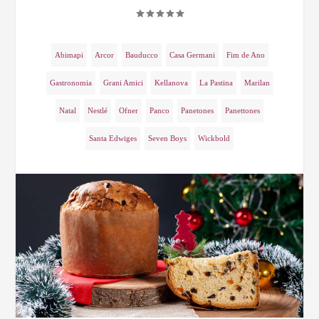
Abimapi
Arcor
Bauducco
Casa Germani
Fim de Ano
Gastronomia
Grani Amici
Kellanova
La Pastina
Marilan
Natal
Nestlé
Ofner
Panco
Panetones
Panettones
Santa Edwiges
Seven Boys
Wickbold