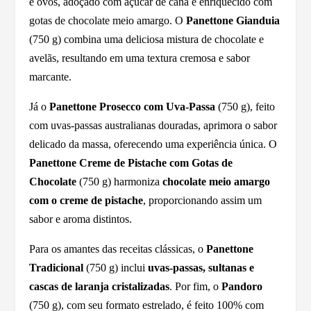
e ovos, adoçado com açúcar de cana e enriquecido com
gotas de chocolate meio amargo. O
Panettone Gianduia
(750 g) combina uma deliciosa mistura de chocolate e
avelãs, resultando em uma textura cremosa e sabor
marcante.
Já o
Panettone Prosecco com Uva-Passa
(750 g), feito
com uvas-passas australianas douradas, aprimora o sabor
delicado da massa, oferecendo uma experiência única. O
Panettone Creme de Pistache com Gotas de
Chocolate
(750 g) harmoniza
chocolate meio amargo
com o creme de pistache
, proporcionando assim um
sabor e aroma distintos.
Para os amantes das receitas clássicas, o
Panettone
Tradicional
(750 g) inclui
uvas-passas, sultanas e
cascas de laranja cristalizadas
. Por fim, o
Pandoro
(750 g), com seu formato estrelado, é feito 100% com