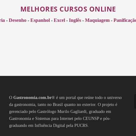
MELHORES CURSOS ONLINE
ria
-
Desenho
-
Espanhol
-
Excel
-
Inglês
-
Maquiagem
-
Panificaçã
O
Gastronomia.com.br
® é um portal que reúne todo o universo
da gastronomia, tanto no Brasil quanto no exterior. O projeto é
gerenciado pelo Gastrólogo Murilo Gagliardi, graduado em
Gastronomia e Sistemas para Internet pelo CEUNSP e pós-
graduando em Influência Digital pela PUCRS.