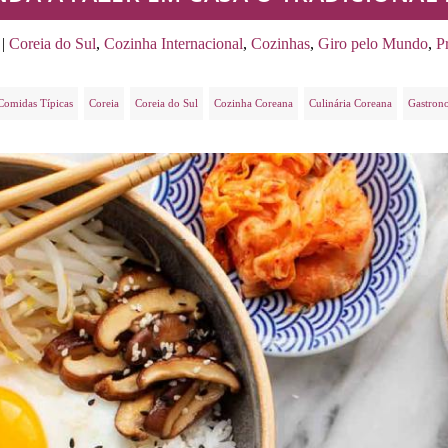
|
Coreia do Sul
,
Cozinha Internacional
,
Cozinhas
,
Giro pelo Mundo
,
P
Comidas Típicas
Coreia
Coreia do Sul
Cozinha Coreana
Culinária Coreana
Gastron