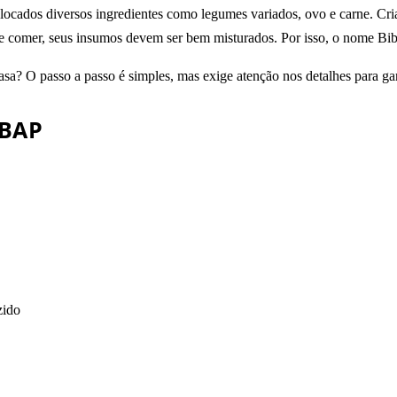
locados diversos ingredientes como legumes variados, ovo e carne. Cria
de comer, seus insumos devem ser bem misturados. Por isso, o nome Bi
 casa? O passo a passo é simples, mas exige atenção nos detalhes para g
MBAP
zido