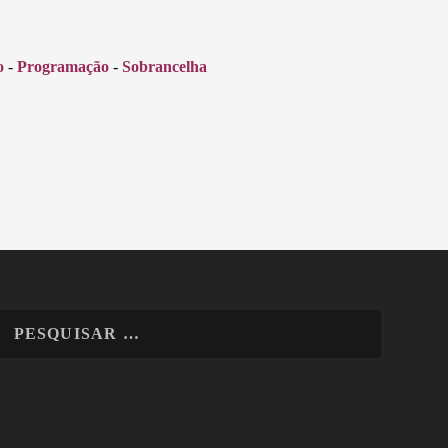
o
-
Programação
-
Sobrancelha