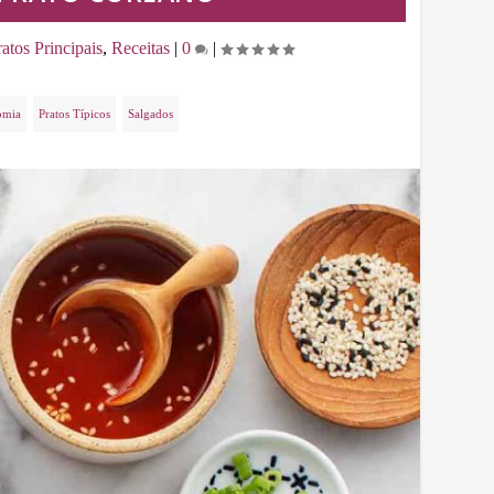
ratos Principais
,
Receitas
|
0
|
omia
Pratos Típicos
Salgados