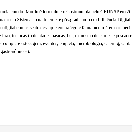
omia.com.br, Murilo é formado em Gastronomia pelo CEUNSP em 2014,
uado em Sistemas para Internet e pós-graduando em Influência Digital
io digital com case de destaque em tráfego e faturamento. Tem conhecime
fria), técnicas (habilidades básicas, bar, manuseio de carnes e pescados 
o, compra e estocagem, eventos, etiqueta, microbiologia, catering, card
 gastronômicos).