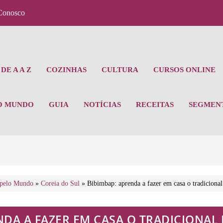
Conosco
DE A A Z
COZINHAS
CULTURA
CURSOS ONLINE
O MUNDO
GUIA
NOTÍCIAS
RECEITAS
SEGMEN
 pelo Mundo
»
Coreia do Sul
»
Bibimbap: aprenda a fazer em casa o tradicional
NDA A FAZER EM CASA O TRADICIONA