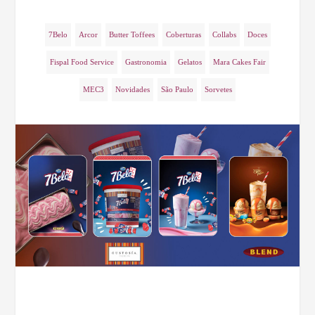
7Belo
Arcor
Butter Toffees
Coberturas
Collabs
Doces
Fispal Food Service
Gastronomia
Gelatos
Mara Cakes Fair
MEC3
Novidades
São Paulo
Sorvetes