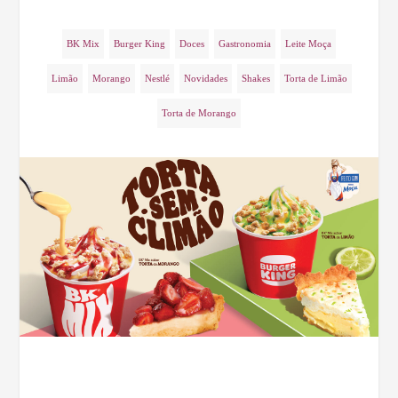
BK Mix
Burger King
Doces
Gastronomia
Leite Moça
Limão
Morango
Nestlé
Novidades
Shakes
Torta de Limão
Torta de Morango