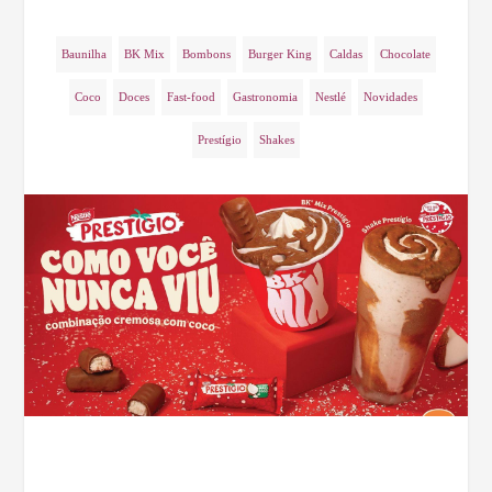
Baunilha
BK Mix
Bombons
Burger King
Caldas
Chocolate
Coco
Doces
Fast-food
Gastronomia
Nestlé
Novidades
Prestígio
Shakes