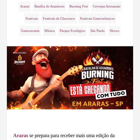
Araras
Batalha de Assadores
Burning Fest
Cervejas Artesanais
Festivais
Festivais de Churrasco
Festivais Gastronômicos
Gastronomia
Música
Parque Ecológico
São Paulo
Shows
Araras
se prepara para receber mais uma edição da