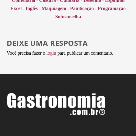
Confeitaria
-
Costura
-
Culinária
-
Desenho
-
Espanhol
-
Excel
-
Inglês
-
Maquiagem
-
Panificação
-
Programação
-
Sobrancelha
DEIXE UMA RESPOSTA
Você precisa fazer o
login
para publicar um comentário.