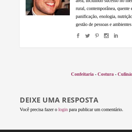
área, incluindo sucesso no me
rural, contemporânea, quente e 
panificação, enologia, nutriçã
gestão de pessoas e ambientes
Confeitaria
-
Costura
-
Culiná
DEIXE UMA RESPOSTA
Você precisa fazer o
login
para publicar um comentário.