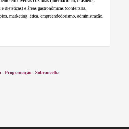
nto em diversas cozinhas (internacional, brasileira,
e dietéticas) e áreas gastronômicas (confeitaria,
ápios, marketing, ética, empreendedorismo, administração,
o
-
Programação
-
Sobrancelha