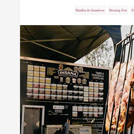
Batalha de Assadores
Burning Fest
F