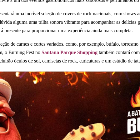
o livre a um dos eventos gastronômicos mais saborosos e perfumados do 
entará uma incrível seleção de covers de rock nacionais, com shows 
úvida alguma uma trilha sonora vibrante para acompanhar as delícias 
ará presente para proporcionar uma experiência ainda mais completa.
eção de carnes e cortes variados, como, por exemplo, búfalo, torresmo d
fim, o Burning Fest no
Santana Parque Shopping
também contará com 
cluirão óculos de sol, camisetas de rock, caricaturas e um estúdio de ta