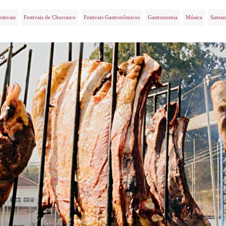
estivais
Festivais de Churrasco
Festivais Gastronômicos
Gastronomia
Música
Santan