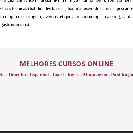
io digital com case de destaque em tráfego e faturamento. Tem conhecime
fria), técnicas (habilidades básicas, bar, manuseio de carnes e pescados 
o, compra e estocagem, eventos, etiqueta, microbiologia, catering, card
 gastronômicos).
MELHORES CURSOS ONLINE
ria
-
Desenho
-
Espanhol
-
Excel
-
Inglês
-
Maquiagem
-
Panificaçã