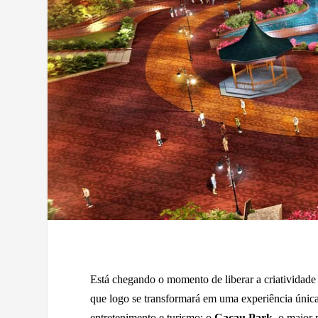
Está chegando o momento de liberar a criatividade
que logo se transformará em uma experiência única
entretenimento e turismo: o
Cacau Park
, o maior