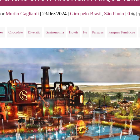
por
Murilo Gagliardi
|
23/dez/2024
|
Giro pelo Brasil
,
São Paulo
|
0
|
ow
Chocolate
Diversão
Gastronomia
Hotéis
Itu
Parques
Parques Temáticos