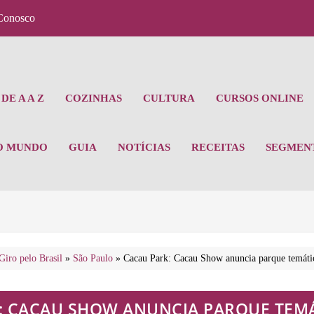
Conosco
DE A A Z
COZINHAS
CULTURA
CURSOS ONLINE
O MUNDO
GUIA
NOTÍCIAS
RECEITAS
SEGMEN
Giro pelo Brasil
»
São Paulo
»
Cacau Park: Cacau Show anuncia parque temáti
: CACAU SHOW ANUNCIA PARQUE TEMÁ