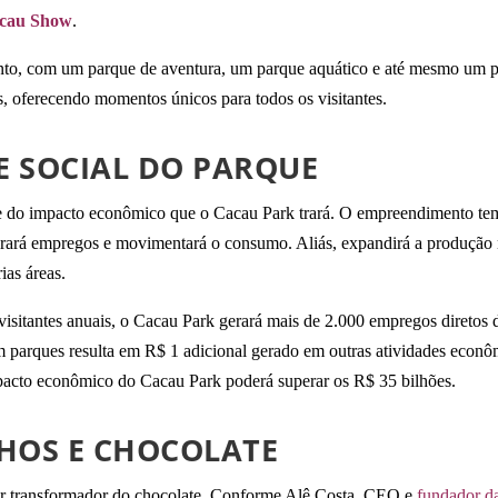
cau Show
.
to, com um parque de aventura, um parque aquático e até mesmo um pa
is, oferecendo momentos únicos para todos os visitantes.
 SOCIAL DO PARQUE
e do impacto econômico que o Cacau Park trará. O empreendimento tem 
erará empregos e movimentará o consumo. Aliás, expandirá a produção n
ias áreas.
visitantes anuais, o Cacau Park gerará mais de 2.000 empregos diretos 
 parques resulta em R$ 1 adicional gerado em outras atividades econôm
impacto econômico do Cacau Park poderá superar os R$ 35 bilhões.
HOS E CHOCOLATE
r transformador do chocolate. Conforme Alê Costa, CEO e
fundador d