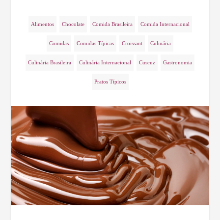
Alimentos
Chocolate
Comida Brasileira
Comida Internacional
Comidas
Comidas Típicas
Croissant
Culinária
Culinária Brasileira
Culinária Internacional
Cuscuz
Gastronomia
Pratos Típicos