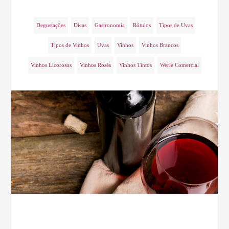
Degustações
Dicas
Gastronomia
Rótulos
Tipos de Uvas
Tipos de Vinhos
Uvas
Vinhos
Vinhos Brancos
Vinhos Licorosos
Vinhos Rosés
Vinhos Tintos
Werle Comercial