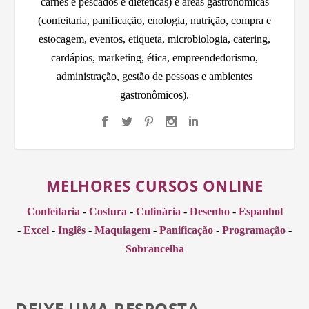
carnes e pescados e dietéticas) e áreas gastronômicas
(confeitaria, panificação, enologia, nutrição, compra e
estocagem, eventos, etiqueta, microbiologia, catering,
cardápios, marketing, ética, empreendedorismo,
administração, gestão de pessoas e ambientes
gastronômicos).
MELHORES CURSOS ONLINE
Confeitaria
-
Costura
-
Culinária
-
Desenho
-
Espanhol
-
Excel
-
Inglês
-
Maquiagem
-
Panificação
-
Programação
-
Sobrancelha
DEIXE UMA RESPOSTA