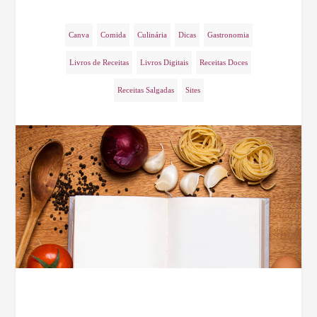
Canva
Comida
Culinária
Dicas
Gastronomia
Livros de Receitas
Livros Digitais
Receitas Doces
Receitas Salgadas
Sites