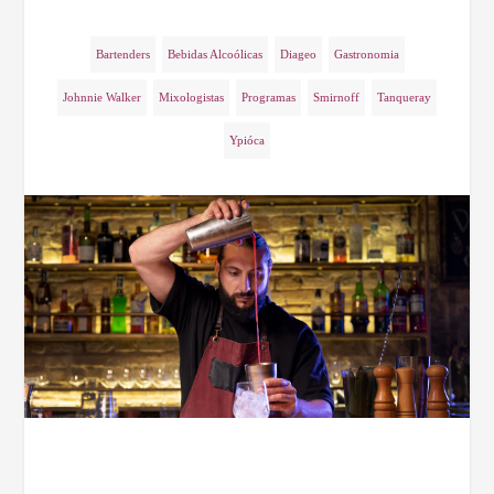
Bartenders
Bebidas Alcoólicas
Diageo
Gastronomia
Johnnie Walker
Mixologistas
Programas
Smirnoff
Tanqueray
Ypióca