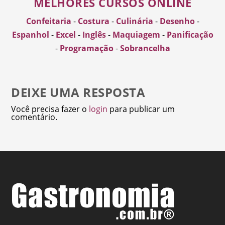
MELHORES CURSOS ONLINE
Confeitaria
-
Costura
-
Culinária
-
Desenho
-
Espanhol
-
Excel
-
Inglês
-
Maquiagem
-
Panificação
-
Programação
-
Sobrancelha
DEIXE UMA RESPOSTA
Você precisa fazer o
login
para publicar um
comentário.