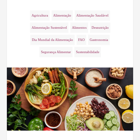
Agricultura
Alimentação
Alimentação Saudável
Alimentação Sustentável
Alimentos
Desnutrição
Dia Mundial da Alimentação
FAO
Gastronomia
Segurança Alimentar
Sustentabilidade