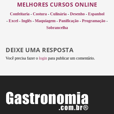
MELHORES CURSOS ONLINE
Confeitaria
-
Costura
-
Culinária
-
Desenho
-
Espanhol
-
Excel
-
Inglês
-
Maquiagem
-
Panificação
-
Programação
-
Sobrancelha
DEIXE UMA RESPOSTA
Você precisa fazer o
login
para publicar um comentário.