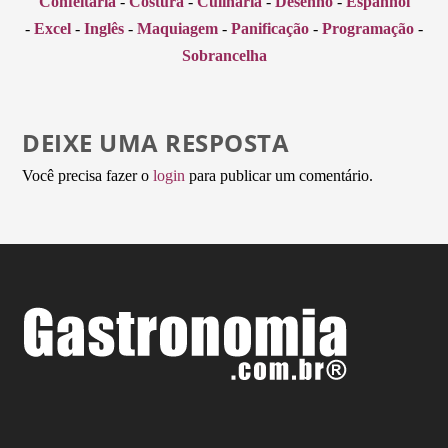
Confeitaria
-
Costura
-
Culinária
-
Desenho
-
Espanhol
-
Excel
-
Inglês
-
Maquiagem
-
Panificação
-
Programação
-
Sobrancelha
DEIXE UMA RESPOSTA
Você precisa fazer o
login
para publicar um comentário.