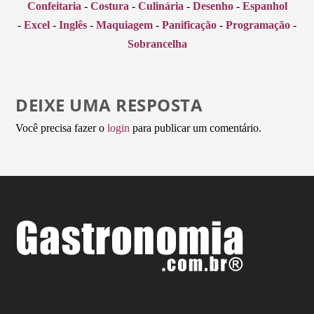
Confeitaria
-
Costura
-
Culinária
-
Desenho
-
Espanhol
-
Excel
-
Inglês
-
Maquiagem
-
Panificação
-
Programação
-
Sobrancelha
DEIXE UMA RESPOSTA
Você precisa fazer o
login
para publicar um comentário.