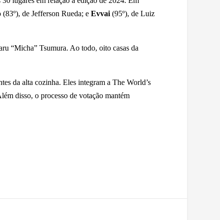
s 30 lugares em relação à edição de 2024. Em
o
(83º), de Jefferson Rueda; e
Evvai
(95º), de Luiz
aru “Micha” Tsumura. Ao todo, oito casas da
ntes da alta cozinha. Eles integram a The World’s
Além disso, o processo de votação mantém