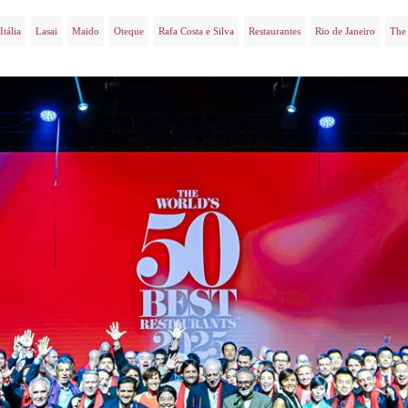
Itália
Lasai
Maido
Oteque
Rafa Costa e Silva
Restaurantes
Rio de Janeiro
The 