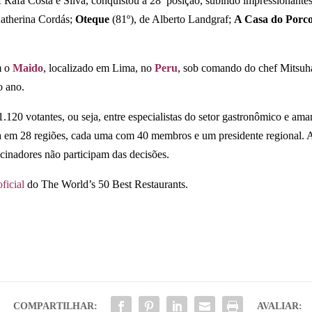
 Rafa Costa e Silva, conquistou a 28ª posição, subindo impressionante
Katherina Cordás;
Oteque
(81º), de Alberto Landgraf;
A Casa do Porc
m o
Maido
, localizado em Lima, no
Peru
, sob comando do chef Mitsuh
o ano.
.120 votantes, ou seja, entre especialistas do setor gastronômico e ama
a em 28 regiões, cada uma com 40 membros e um presidente regional. 
ocinadores não participam das decisões.
oficial
do The World’s 50 Best Restaurants.
COMPARTILHAR:
AVALIAR: