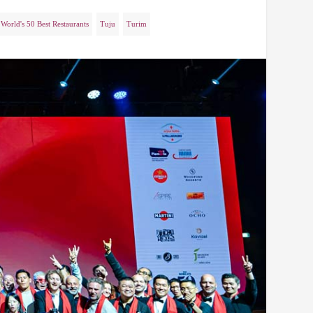
World's 50 Best Restaurants
Tuju
Turim