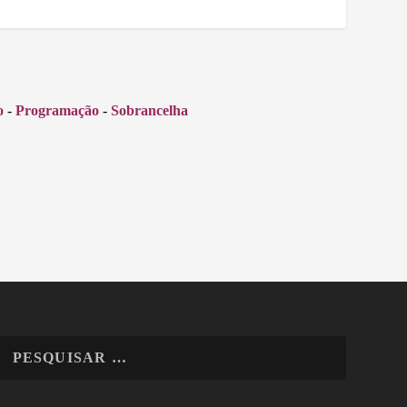
o
-
Programação
-
Sobrancelha