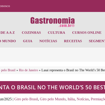
Conosco
DE A A Z
COZINHAS
CULTURA
CURSOS ONLINE
O MUNDO
GUIA
NOTÍCIAS
RECEITAS
SEGMEN
 pelo Brasil
»
Rio de Janeiro
»
Lasai representa o Brasil no The World’s 50 Bes
NTA O BRASIL NO THE WORLD’S 50 BE
jun/2025
|
Giro pelo Brasil
,
Giro pelo Mundo
,
Itália
,
Notícias
,
Premiaçõ