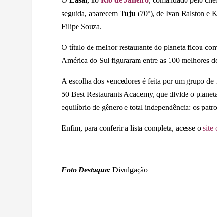
O
Lasai
, no
Rio de Janeiro
, comandado pelo chef
seguida, aparecem
Tuju
(70º), de Ivan Ralston e 
Filipe Souza.
O título de melhor restaurante do planeta ficou co
América do Sul figuraram entre as 100 melhores d
A escolha dos vencedores é feita por um grupo de 1
50 Best Restaurants Academy, que divide o planet
equilíbrio de gênero e total independência: os patr
Enfim, para conferir a lista completa, acesse o
site 
Foto Destaque:
Divulgação