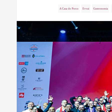
A Casa do Porco
Evvai
Gastronomia