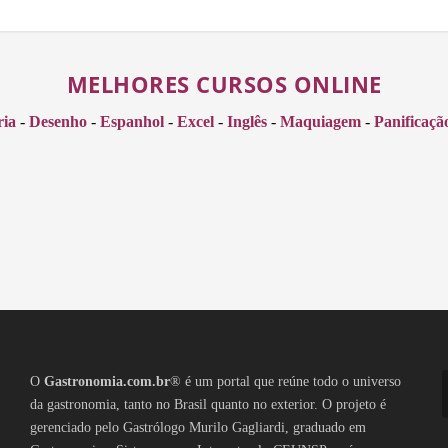
MELHORES CURSOS ONLINE
ria
-
Desenho
-
Espanhol
-
Excel
-
Inglês
-
Maquiagem
-
Panificaçã
O
Gastronomia.com.br
® é um portal que reúne todo o universo
da gastronomia, tanto no Brasil quanto no exterior. O projeto é
gerenciado pelo Gastrólogo Murilo Gagliardi, graduado em