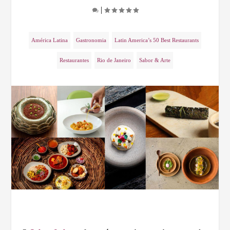
|
América Latina
Gastronomia
Latin America’s 50 Best Restaurants
Restaurantes
Rio de Janeiro
Sabor & Arte