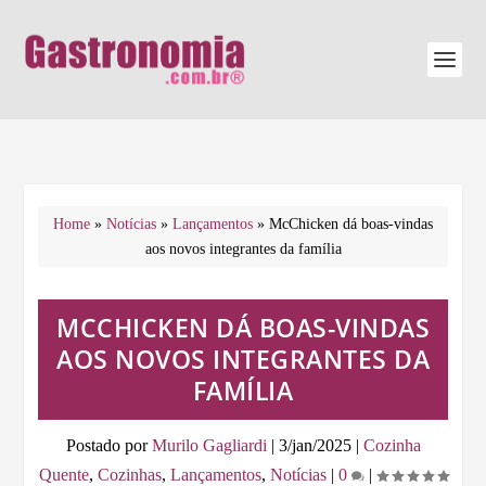
Home
»
Notícias
»
Lançamentos
»
McChicken dá boas-vindas
aos novos integrantes da família
MCCHICKEN DÁ BOAS-VINDAS
AOS NOVOS INTEGRANTES DA
FAMÍLIA
Postado por
Murilo Gagliardi
|
3/jan/2025
|
Cozinha
Quente
,
Cozinhas
,
Lançamentos
,
Notícias
|
0
|