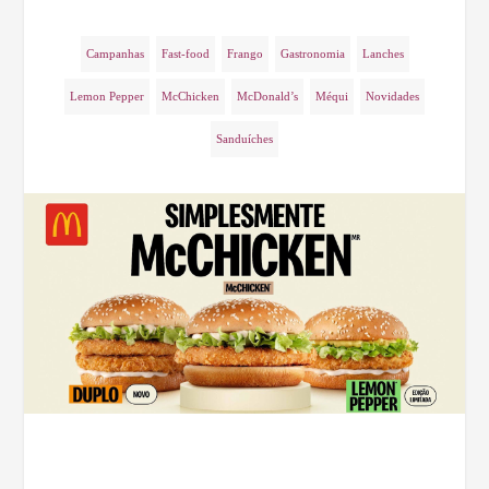
Campanhas
Fast-food
Frango
Gastronomia
Lanches
Lemon Pepper
McChicken
McDonald’s
Méqui
Novidades
Sanduíches