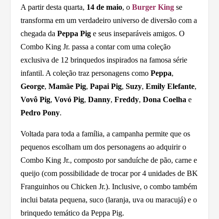
A partir desta quarta,
14 de maio
, o
Burger King
se
transforma em um verdadeiro universo de diversão com a
chegada da
Peppa Pig
e seus inseparáveis amigos. O
Combo King Jr. passa a contar com uma coleção
exclusiva de 12 brinquedos inspirados na famosa série
infantil. A coleção traz personagens como
Peppa
,
George
,
Mamãe Pig
,
Papai Pig
,
Suzy
,
Emily Elefante
,
Vovô Pig
,
Vovó Pig
,
Danny
,
Freddy
,
Dona Coelha
e
Pedro Pony
.
Voltada para toda a família, a campanha permite que os
pequenos escolham um dos personagens ao adquirir o
Combo King Jr., composto por sanduíche de pão, carne e
queijo (com possibilidade de trocar por 4 unidades de BK
Franguinhos ou Chicken Jr.). Inclusive, o combo também
inclui batata pequena, suco (laranja, uva ou maracujá) e o
brinquedo temático da Peppa Pig.