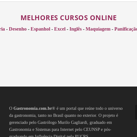
MELHORES CURSOS ONLINE
ria
-
Desenho
-
Espanhol
-
Excel
-
Inglês
-
Maquiagem
-
Panificaçã
O
Gastronomia.com.br
® é um portal que reúne todo o universo
da gastronomia, tanto no Brasil quanto no exterior. O projeto é
gerenciado pelo Gastrólogo Murilo Gagliardi, graduado em
Gastronomia e Sistemas para Internet pelo CEUNSP e pós-
graduando em Influência Digital pela PUCRS.