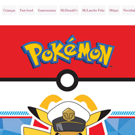
Crianças
Fast-food
Gastronomia
McDonald’s
McLanche Feliz
Méqui
Novidad