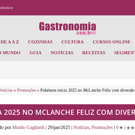
Conosco
DE A A Z
COZINHAS
CULTURA
CURSOS ONLINE
O MUNDO
GUIA
NOTÍCIAS
RECEITAS
SEGMEN
Notícias
»
Promoções
»
Pokémon inicia 2025 no McLanche Feliz com diversão 
A 2025 NO MCLANCHE FELIZ COM DIVE
do por
Murilo Gagliardi
|
29/jan/2025
|
Notícias
,
Promoções
|
0
|