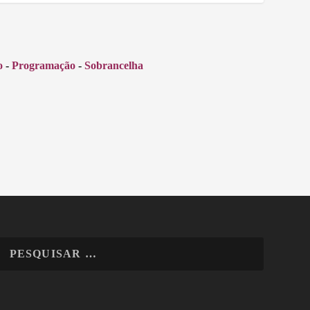
o
-
Programação
-
Sobrancelha