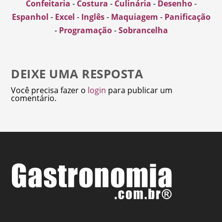
Confeitaria
-
Costura
-
Culinária
-
Desenho
-
Espanhol
-
Excel
-
Inglês
-
Maquiagem
-
Panificação
-
Programação
-
Sobrancelha
DEIXE UMA RESPOSTA
Você precisa fazer o
login
para publicar um
comentário.