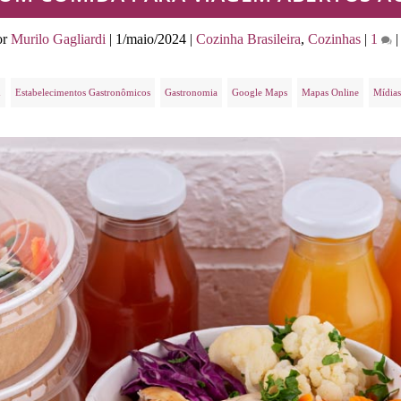
or
Murilo Gagliardi
|
1/maio/2024
|
Cozinha Brasileira
,
Cozinhas
|
1
m
Estabelecimentos Gastronômicos
Gastronomia
Google Maps
Mapas Online
Mídias