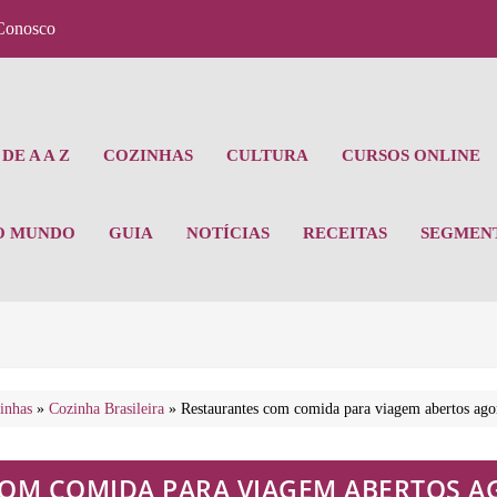
Conosco
DE A A Z
COZINHAS
CULTURA
CURSOS ONLINE
O MUNDO
GUIA
NOTÍCIAS
RECEITAS
SEGMEN
inhas
»
Cozinha Brasileira
»
Restaurantes com comida para viagem abertos agor
OM COMIDA PARA VIAGEM ABERTOS A