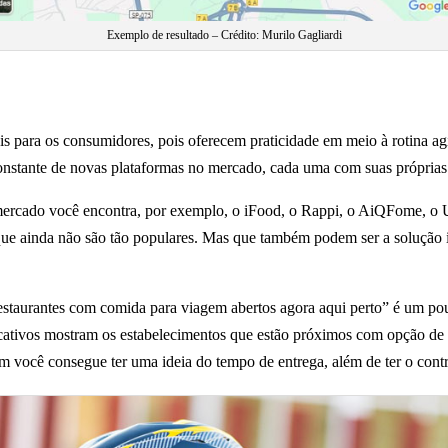
Exemplo de resultado – Crédito: Murilo Gagliardi
is para os consumidores, pois oferecem praticidade em meio à rotina a
constante de novas plataformas no mercado, cada uma com suas próprias f
o mercado você encontra, por exemplo, o iFood, o Rappi, o AiQFome, 
 que ainda não são tão populares. Mas que também podem ser a solução 
restaurantes com comida para viagem abertos agora aqui perto” é um pou
cativos mostram os estabelecimentos que estão próximos com opção de e
m você consegue ter uma ideia do tempo de entrega, além de ter o contr