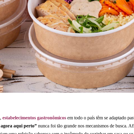
m,
estabelecimentos gastronômicos
em todo o país têm se adaptado para
 agora aqui perto”
nunca foi tão grande nos mecanismos de busca. Af
ejam uma refeição saborosa sem o incômodo de cozinhar em casa ou se 