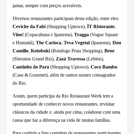
jantar, sempre com preços acessíveis.
Diversos restaurantes participam desta edição, entre eles:
Ceviche da Fabi
(Shopping Uptown),
ÏT Ristorante
,
Vino!
(Copacabana e Ipanema),
Tragga
(Vogue Square
e Humaitá),
The Carioca
,
Teva Vegetal
(Ipanema),
Don
Camillo
,
Kotobuki
(Botafogo Praia Shopping),
Bene
(Sheraton Grand Rio),
Zazá Travessa
(Leblon),
Cantinho do Pará
(Shopping Uptown),
Coco Bambu
(Casa & Gourmet), além de outros nomes consagrados
do Rio.
Assim, quem participa da Rio Restaurant Week tem a
oportunidade de conhecer novos restaurantes, revisitar
clássicos da cidade e, ainda por cima, colaborar com uma
causa que faz a diferença na vida de muitas famílias.
Para conferir a lista completa de restaurantes participantes