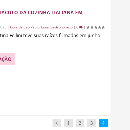
ETÁCULO DA COZINHA ITALIANA EM
2023
|
Guia de São Paulo
,
Guia Gastronômico
|
0
|
tina Fellini teve suas raízes firmadas em junho
AÇÃO
1
2
3
4