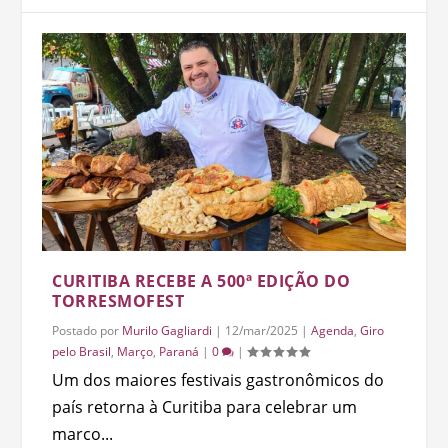
CURITIBA RECEBE A 500ª EDIÇÃO DO
TORRESMOFEST
Postado por
Murilo Gagliardi
|
12/mar/2025
|
Agenda
,
Giro
pelo Brasil
,
Março
,
Paraná
|
0
|
Um dos maiores festivais gastronômicos do
país retorna à Curitiba para celebrar um
marco...